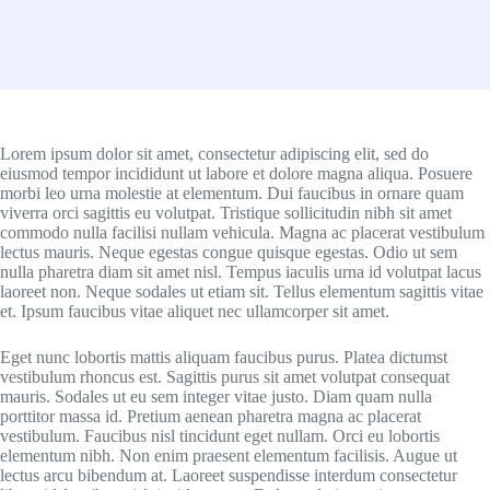
Lorem ipsum dolor sit amet, consectetur adipiscing elit, sed do
eiusmod tempor incididunt ut labore et dolore magna aliqua. Posuere
morbi leo urna molestie at elementum. Dui faucibus in ornare quam
viverra orci sagittis eu volutpat. Tristique sollicitudin nibh sit amet
commodo nulla facilisi nullam vehicula. Magna ac placerat vestibulum
lectus mauris. Neque egestas congue quisque egestas. Odio ut sem
nulla pharetra diam sit amet nisl. Tempus iaculis urna id volutpat lacus
laoreet non. Neque sodales ut etiam sit. Tellus elementum sagittis vitae
et. Ipsum faucibus vitae aliquet nec ullamcorper sit amet.
Eget nunc lobortis mattis aliquam faucibus purus. Platea dictumst
vestibulum rhoncus est. Sagittis purus sit amet volutpat consequat
mauris. Sodales ut eu sem integer vitae justo. Diam quam nulla
porttitor massa id. Pretium aenean pharetra magna ac placerat
vestibulum. Faucibus nisl tincidunt eget nullam. Orci eu lobortis
elementum nibh. Non enim praesent elementum facilisis. Augue ut
lectus arcu bibendum at. Laoreet suspendisse interdum consectetur