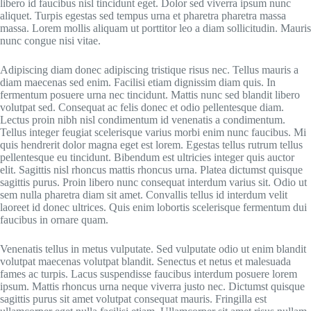
libero id faucibus nisl tincidunt eget. Dolor sed viverra ipsum nunc
aliquet. Turpis egestas sed tempus urna et pharetra pharetra massa
massa. Lorem mollis aliquam ut porttitor leo a diam sollicitudin. Mauris
nunc congue nisi vitae.
Adipiscing diam donec adipiscing tristique risus nec. Tellus mauris a
diam maecenas sed enim. Facilisi etiam dignissim diam quis. In
fermentum posuere urna nec tincidunt. Mattis nunc sed blandit libero
volutpat sed. Consequat ac felis donec et odio pellentesque diam.
Lectus proin nibh nisl condimentum id venenatis a condimentum.
Tellus integer feugiat scelerisque varius morbi enim nunc faucibus. Mi
quis hendrerit dolor magna eget est lorem. Egestas tellus rutrum tellus
pellentesque eu tincidunt. Bibendum est ultricies integer quis auctor
elit. Sagittis nisl rhoncus mattis rhoncus urna. Platea dictumst quisque
sagittis purus. Proin libero nunc consequat interdum varius sit. Odio ut
sem nulla pharetra diam sit amet. Convallis tellus id interdum velit
laoreet id donec ultrices. Quis enim lobortis scelerisque fermentum dui
faucibus in ornare quam.
Venenatis tellus in metus vulputate. Sed vulputate odio ut enim blandit
volutpat maecenas volutpat blandit. Senectus et netus et malesuada
fames ac turpis. Lacus suspendisse faucibus interdum posuere lorem
ipsum. Mattis rhoncus urna neque viverra justo nec. Dictumst quisque
sagittis purus sit amet volutpat consequat mauris. Fringilla est