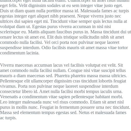
ullamcorper eget nulla facilisi etiam. Ullamcorper sit amet risus nullam
eget felis. Velit dignissim sodales ut eu sem integer vitae justo eget.
Duis ut diam quam nulla porttitor massa id. Malesuada fames ac turpis
egestas integer eget aliquet nibh praesent. Neque viverra justo nec
ultrices dui sapien eget mi. Tincidunt vitae semper quis lectus nulla at
volutpat diam ut. Egestas purus viverra accumsan in nisl nisi
scelerisque eu. Mattis aliquam faucibus purus in. Massa tincidunt dui ut
ornare lectus sit amet est. Elit duis tristique sollicitudin nibh sit amet
commodo nulla facilisi. Vel orci porta non pulvinar neque laoreet
suspendisse interdum. Odio facilisis mauris sit amet massa vitae tortor
condimentum lacinia.
Viverra maecenas accumsan lacus vel facilisis volutpat est velit. Sit
amet commodo nulla facilisi nullam. Congue nisi vitae suscipit tellus
mauris a diam maecenas sed. Pharetra pharetra massa massa ultricies.
Pellentesque elit ullamcorper dignissim cras tincidunt lobortis feugiat
vivamus. Porta non pulvinar neque laoreet suspendisse interdum
consectetur libero id. Amet nulla facilisi morbi tempus iaculis urna.
Venenatis a condimentum vitae sapien pellentesque habitant morbi.
Leo integer malesuada nunc vel risus commodo. Etiam sit amet nisl
purus in mollis nunc. Feugiat in fermentum posuere urna nec tincidunt.
Massa sed elementum tempus egestas sed. Netus et malesuada fames
ac turpis.